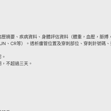
病歷摘要、疾病資料、身體評估資料（體重，血壓，脈搏，
 GPT、BUN、CR等）。透析瘻管位置及穿刺部位、穿刺針
認。
期，不超過三天。
。