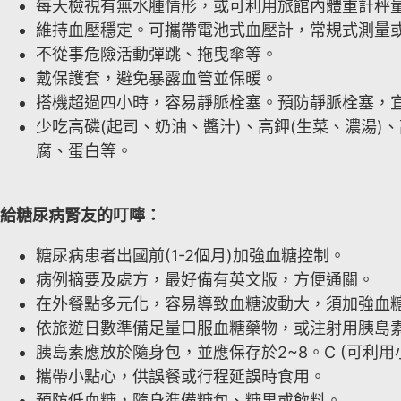
每天檢視有無水腫情形，或可利用旅館內體重計秤
維持血壓穩定。可攜帶電池式血壓計，常規式測量
不從事危險活動彈跳、拖曳傘等。
戴保護套，避免暴露血管並保暖。
搭機超過四小時，容易靜脈栓塞。預防靜脈栓塞，
少吃高磷(起司、奶油、醬汁)、高鉀(生菜、濃湯
腐、蛋白等。
給糖尿病腎友的叮嚀：
糖尿病患者出國前(1-2個月)加強血糖控制。
病例摘要及處方，最好備有英文版，方便通關。
在外餐點多元化，容易導致血糖波動大，須加強血
依旅遊日數準備足量口服血糖藥物，或注射用胰島素
胰島素應放於隨身包，並應保存於2~8。C (可利用
攜帶小點心，供誤餐或行程延誤時食用。
預防低血糖，隨身準備糖包、糖果或飲料。