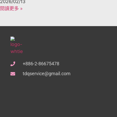
2026/02/13
閱讀更多 »
+886-2-86675478
tdqservice@gmail.com