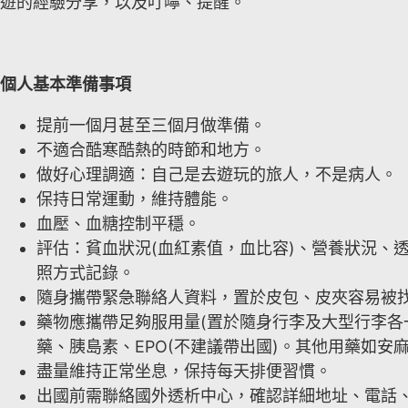
遊的經驗分享，以及叮嚀、提醒。
個人基本準備事項
提前一個月甚至三個月做準備。
不適合酷寒酷熱的時節和地方。
做好心理調適：自己是去遊玩的旅人，不是病人。
保持日常運動，維持體能。
血壓、血糖控制平穩。
評估：貧血狀況(血紅素值，血比容)、營養狀況、
照方式記錄。
隨身攜帶緊急聯絡人資料，置於皮包、皮夾容易被
藥物應攜帶足夠服用量(置於隨身行李及大型行李各
藥、胰島素、EPO(不建議帶出國)。其他用藥如
盡量維持正常坐息，保持每天排便習慣。
出國前需聯絡國外透析中心，確認詳細地址、電話