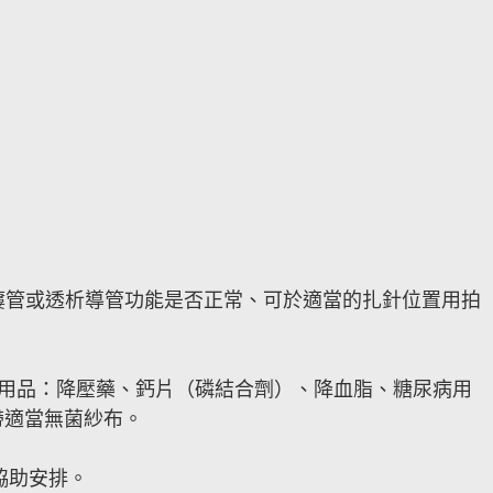
脈瘻管或透析導管功能是否正常、可於適當的扎針位置用拍
物用品：降壓藥、鈣片（磷結合劑）、降血脂、糖尿病用
帶適當無菌紗布。
協助安排。