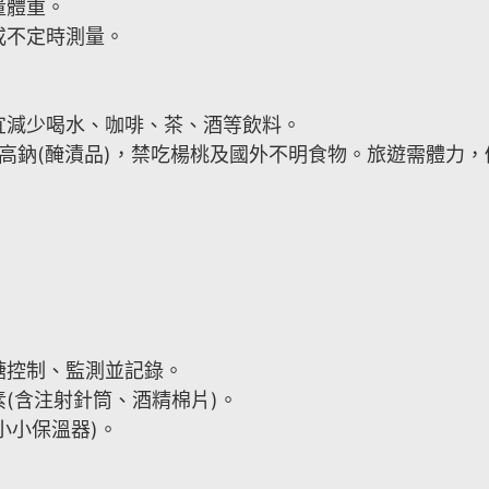
量體重。
或不定時測量。
宜減少喝水、咖啡、茶、酒等飲料。
)、高鈉(醃漬品)，禁吃楊桃及國外不明食物。旅遊需體
糖控制、監測並記錄。
(含注射針筒、酒精棉片)。
小小保溫器)。