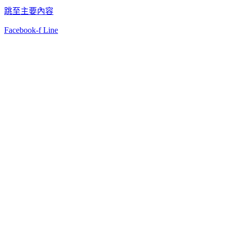
跳至主要內容
Facebook-f
Line